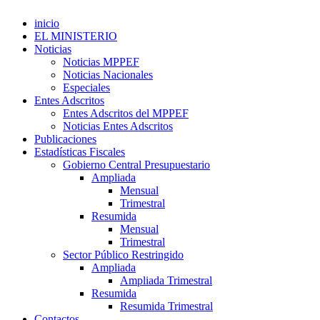
inicio
EL MINISTERIO
Noticias
Noticias MPPEF
Noticias Nacionales
Especiales
Entes Adscritos
Entes Adscritos del MPPEF
Noticias Entes Adscritos
Publicaciones
Estadísticas Fiscales
Gobierno Central Presupuestario
Ampliada
Mensual
Trimestral
Resumida
Mensual
Trimestral
Sector Público Restringido
Ampliada
Ampliada Trimestral
Resumida
Resumida Trimestral
Contactos