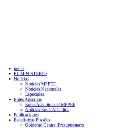
inicio
EL MINISTERIO
Noticias
Noticias MPPEF
Noticias Nacionales
Especiales
Entes Adscritos
Entes Adscritos del MPPEF
Noticias Entes Adscritos
Publicaciones
Estadísticas Fiscales
Gobierno Central Presupuestario