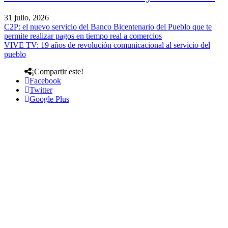
31 julio, 2026
C2P: el nuevo servicio del Banco Bicentenario del Pueblo que te
permite realizar pagos en tiempo real a comercios
VIVE TV: 19 años de revolución comunicacional al servicio del
pueblo
¡Compartir este!
Facebook
Twitter
Google Plus