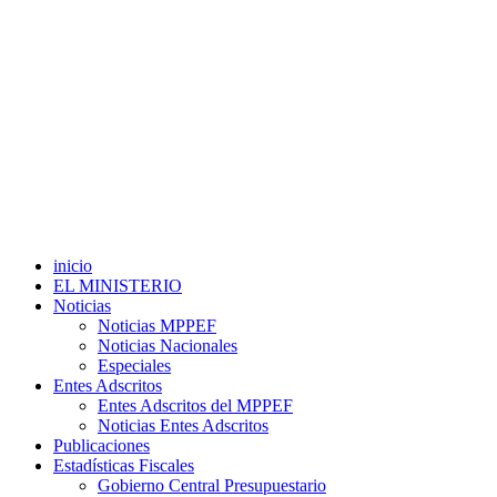
inicio
EL MINISTERIO
Noticias
Noticias MPPEF
Noticias Nacionales
Especiales
Entes Adscritos
Entes Adscritos del MPPEF
Noticias Entes Adscritos
Publicaciones
Estadísticas Fiscales
Gobierno Central Presupuestario