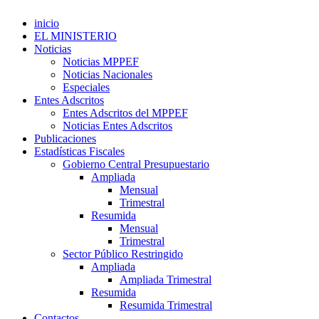
inicio
EL MINISTERIO
Noticias
Noticias MPPEF
Noticias Nacionales
Especiales
Entes Adscritos
Entes Adscritos del MPPEF
Noticias Entes Adscritos
Publicaciones
Estadísticas Fiscales
Gobierno Central Presupuestario
Ampliada
Mensual
Trimestral
Resumida
Mensual
Trimestral
Sector Público Restringido
Ampliada
Ampliada Trimestral
Resumida
Resumida Trimestral
Contactos