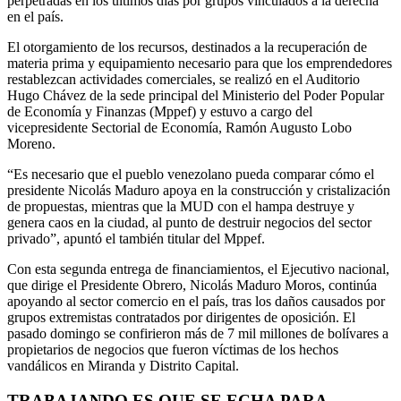
perpetradas en los últimos días por grupos vinculados a la derecha
en el país.
El otorgamiento de los recursos, destinados a la recuperación de
materia prima y equipamiento necesario para que los emprendedores
restablezcan actividades comerciales, se realizó en el Auditorio
Hugo Chávez de la sede principal del Ministerio del Poder Popular
de Economía y Finanzas (Mppef) y estuvo a cargo del
vicepresidente Sectorial de Economía, Ramón Augusto Lobo
Moreno.
“Es necesario que el pueblo venezolano pueda comparar cómo el
presidente Nicolás Maduro apoya en la construcción y cristalización
de propuestas, mientras que la MUD con el hampa destruye y
genera caos en la ciudad, al punto de destruir negocios del sector
privado”, apuntó el también titular del Mppef.
Con esta segunda entrega de financiamientos, el Ejecutivo nacional,
que dirige el Presidente Obrero, Nicolás Maduro Moros, continúa
apoyando al sector comercio en el país, tras los daños causados por
grupos extremistas contratados por dirigentes de oposición. El
pasado domingo se confirieron más de 7 mil millones de bolívares a
propietarios de negocios que fueron víctimas de los hechos
vandálicos en Miranda y Distrito Capital.
TRABAJANDO ES QUE SE ECHA PARA