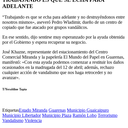
ADELANTE
“Trabajando es que se echa para adelante y no destruyéndonos entre
nosotros mismos», aseveró Pedro Wladimir, dueño de un centro de
copiado que fue atacado por grupos vandálicos.
En ese sentido, dijo sentirse muy esperanzado por la ayuda obtenida
por el Gobierno y espera recuperar su negocio.
José Khazne, representante del estacionamiento del Centro
Comercial Miranda y la papelería El Mundo del Papel en Guarenas,
manifestó: «Con esta ayuda podemos comenzar a restituir los daños
ocasionados en la madrugada del 12 de abril; además, rechazo
cualquier acción de vandalismo que nos haga retroceder y no
avanzar».
T/Yeraldine Tapia
Etiquetas
Estado Miranda
Guarenas
Municipio Guaicaipuro
Municipio Libertador
Municipio Plaza
Ramón Lobo
Terrorismo
Vandalismo
Violencia