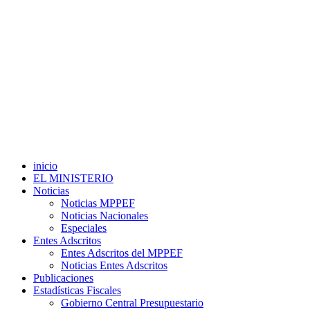
inicio
EL MINISTERIO
Noticias
Noticias MPPEF
Noticias Nacionales
Especiales
Entes Adscritos
Entes Adscritos del MPPEF
Noticias Entes Adscritos
Publicaciones
Estadísticas Fiscales
Gobierno Central Presupuestario