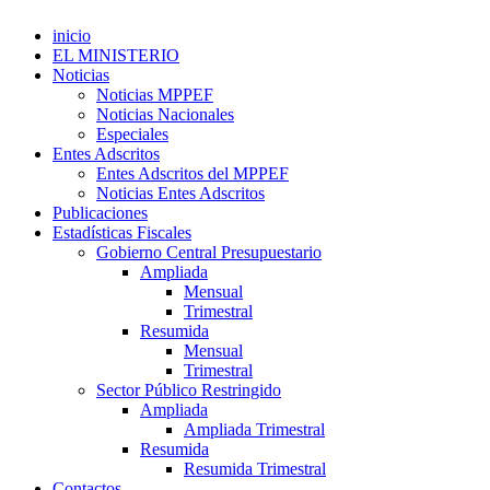
inicio
EL MINISTERIO
Noticias
Noticias MPPEF
Noticias Nacionales
Especiales
Entes Adscritos
Entes Adscritos del MPPEF
Noticias Entes Adscritos
Publicaciones
Estadísticas Fiscales
Gobierno Central Presupuestario
Ampliada
Mensual
Trimestral
Resumida
Mensual
Trimestral
Sector Público Restringido
Ampliada
Ampliada Trimestral
Resumida
Resumida Trimestral
Contactos