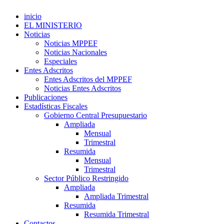
inicio
EL MINISTERIO
Noticias
Noticias MPPEF
Noticias Nacionales
Especiales
Entes Adscritos
Entes Adscritos del MPPEF
Noticias Entes Adscritos
Publicaciones
Estadísticas Fiscales
Gobierno Central Presupuestario
Ampliada
Mensual
Trimestral
Resumida
Mensual
Trimestral
Sector Público Restringido
Ampliada
Ampliada Trimestral
Resumida
Resumida Trimestral
Contactos