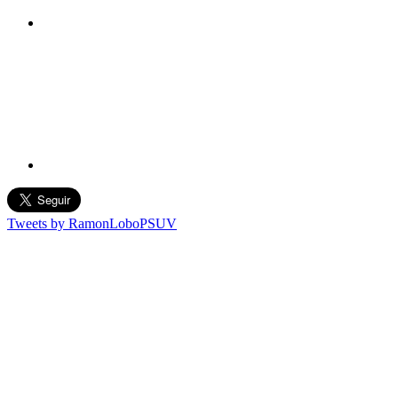
Tweets by RamonLoboPSUV