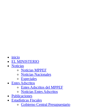
inicio
EL MINISTERIO
Noticias
Noticias MPPEF
Noticias Nacionales
Especiales
Entes Adscritos
Entes Adscritos del MPPEF
Noticias Entes Adscritos
Publicaciones
Estadísticas Fiscales
Gobierno Central Presupuestario