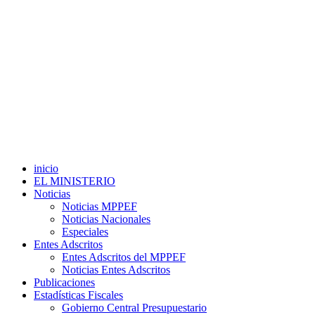
inicio
EL MINISTERIO
Noticias
Noticias MPPEF
Noticias Nacionales
Especiales
Entes Adscritos
Entes Adscritos del MPPEF
Noticias Entes Adscritos
Publicaciones
Estadísticas Fiscales
Gobierno Central Presupuestario