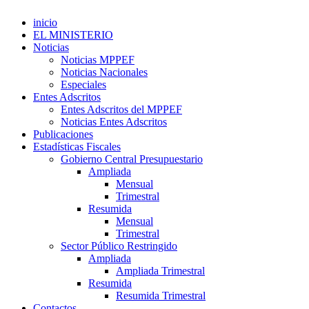
inicio
EL MINISTERIO
Noticias
Noticias MPPEF
Noticias Nacionales
Especiales
Entes Adscritos
Entes Adscritos del MPPEF
Noticias Entes Adscritos
Publicaciones
Estadísticas Fiscales
Gobierno Central Presupuestario
Ampliada
Mensual
Trimestral
Resumida
Mensual
Trimestral
Sector Público Restringido
Ampliada
Ampliada Trimestral
Resumida
Resumida Trimestral
Contactos