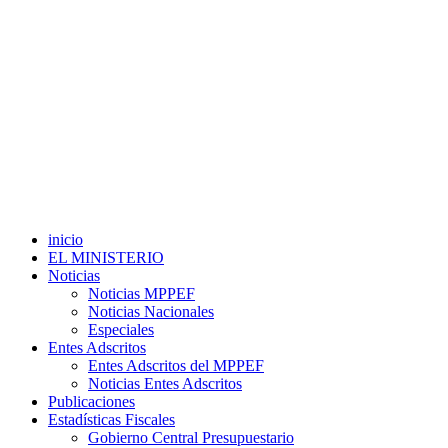
inicio
EL MINISTERIO
Noticias
Noticias MPPEF
Noticias Nacionales
Especiales
Entes Adscritos
Entes Adscritos del MPPEF
Noticias Entes Adscritos
Publicaciones
Estadísticas Fiscales
Gobierno Central Presupuestario