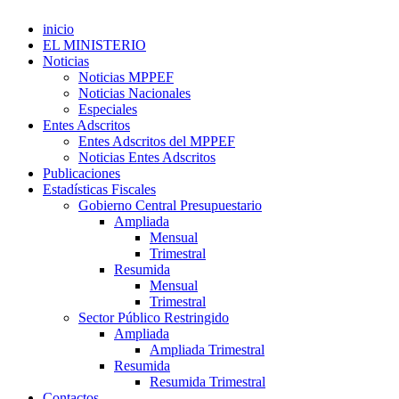
inicio
EL MINISTERIO
Noticias
Noticias MPPEF
Noticias Nacionales
Especiales
Entes Adscritos
Entes Adscritos del MPPEF
Noticias Entes Adscritos
Publicaciones
Estadísticas Fiscales
Gobierno Central Presupuestario
Ampliada
Mensual
Trimestral
Resumida
Mensual
Trimestral
Sector Público Restringido
Ampliada
Ampliada Trimestral
Resumida
Resumida Trimestral
Contactos