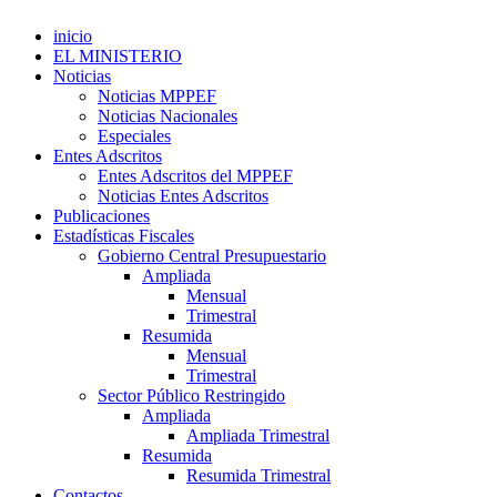
inicio
EL MINISTERIO
Noticias
Noticias MPPEF
Noticias Nacionales
Especiales
Entes Adscritos
Entes Adscritos del MPPEF
Noticias Entes Adscritos
Publicaciones
Estadísticas Fiscales
Gobierno Central Presupuestario
Ampliada
Mensual
Trimestral
Resumida
Mensual
Trimestral
Sector Público Restringido
Ampliada
Ampliada Trimestral
Resumida
Resumida Trimestral
Contactos