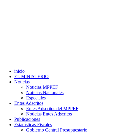
inicio
EL MINISTERIO
Noticias
Noticias MPPEF
Noticias Nacionales
Especiales
Entes Adscritos
Entes Adscritos del MPPEF
Noticias Entes Adscritos
Publicaciones
Estadísticas Fiscales
Gobierno Central Presupuestario