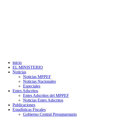
inicio
EL MINISTERIO
Noticias
Noticias MPPEF
Noticias Nacionales
Especiales
Entes Adscritos
Entes Adscritos del MPPEF
Noticias Entes Adscritos
Publicaciones
Estadísticas Fiscales
Gobierno Central Presupuestario