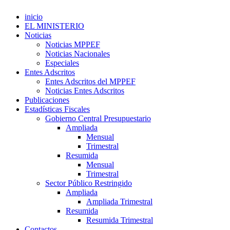
inicio
EL MINISTERIO
Noticias
Noticias MPPEF
Noticias Nacionales
Especiales
Entes Adscritos
Entes Adscritos del MPPEF
Noticias Entes Adscritos
Publicaciones
Estadísticas Fiscales
Gobierno Central Presupuestario
Ampliada
Mensual
Trimestral
Resumida
Mensual
Trimestral
Sector Público Restringido
Ampliada
Ampliada Trimestral
Resumida
Resumida Trimestral
Contactos