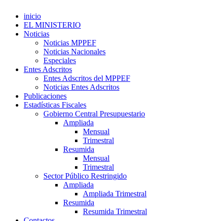
inicio
EL MINISTERIO
Noticias
Noticias MPPEF
Noticias Nacionales
Especiales
Entes Adscritos
Entes Adscritos del MPPEF
Noticias Entes Adscritos
Publicaciones
Estadísticas Fiscales
Gobierno Central Presupuestario
Ampliada
Mensual
Trimestral
Resumida
Mensual
Trimestral
Sector Público Restringido
Ampliada
Ampliada Trimestral
Resumida
Resumida Trimestral
Contactos