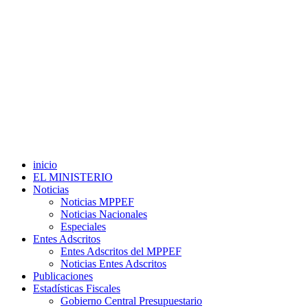
inicio
EL MINISTERIO
Noticias
Noticias MPPEF
Noticias Nacionales
Especiales
Entes Adscritos
Entes Adscritos del MPPEF
Noticias Entes Adscritos
Publicaciones
Estadísticas Fiscales
Gobierno Central Presupuestario