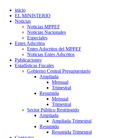
inicio
EL MINISTERIO
Noticias
Noticias MPPEF
Noticias Nacionales
Especiales
Entes Adscritos
Entes Adscritos del MPPEF
Noticias Entes Adscritos
Publicaciones
Estadísticas Fiscales
Gobierno Central Presupuestario
Ampliada
Mensual
Trimestral
Resumida
Mensual
Trimestral
Sector Público Restringido
Ampliada
Ampliada Trimestral
Resumida
Resumida Trimestral
Contactos