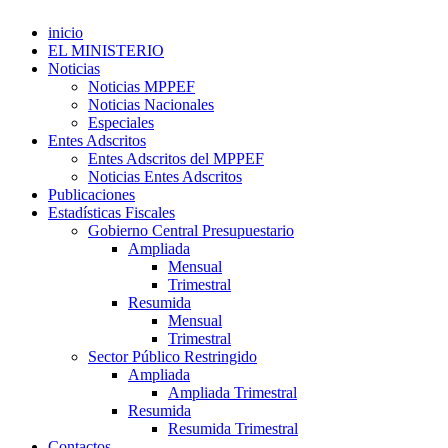
inicio
EL MINISTERIO
Noticias
Noticias MPPEF
Noticias Nacionales
Especiales
Entes Adscritos
Entes Adscritos del MPPEF
Noticias Entes Adscritos
Publicaciones
Estadísticas Fiscales
Gobierno Central Presupuestario
Ampliada
Mensual
Trimestral
Resumida
Mensual
Trimestral
Sector Público Restringido
Ampliada
Ampliada Trimestral
Resumida
Resumida Trimestral
Contactos