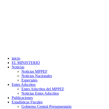
inicio
EL MINISTERIO
Noticias
Noticias MPPEF
Noticias Nacionales
Especiales
Entes Adscritos
Entes Adscritos del MPPEF
Noticias Entes Adscritos
Publicaciones
Estadísticas Fiscales
Gobierno Central Presupuestario