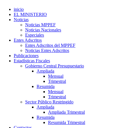
inicio
EL MINISTERIO
Noticias
Noticias MPPEF
Noticias Nacionales
Especiales
Entes Adscritos
Entes Adscritos del MPPEF
Noticias Entes Adscritos
Publicaciones
Estadísticas Fiscales
Gobierno Central Presupuestario
Ampliada
Mensual
Trimestral
Resumida
Mensual
Trimestral
Sector Público Restringido
Ampliada
Ampliada Trimestral
Resumida
Resumida Trimestral
Contactos