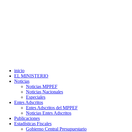
inicio
EL MINISTERIO
Noticias
Noticias MPPEF
Noticias Nacionales
Especiales
Entes Adscritos
Entes Adscritos del MPPEF
Noticias Entes Adscritos
Publicaciones
Estadísticas Fiscales
Gobierno Central Presupuestario