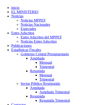
inicio
EL MINISTERIO
Noticias
Noticias MPPEF
Noticias Nacionales
Especiales
Entes Adscritos
Entes Adscritos del MPPEF
Noticias Entes Adscritos
Publicaciones
Estadísticas Fiscales
Gobierno Central Presupuestario
Ampliada
Mensual
Trimestral
Resumida
Mensual
Trimestral
Sector Público Restringido
Ampliada
Ampliada Trimestral
Resumida
Resumida Trimestral
Contactos