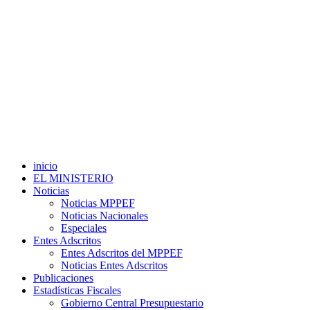
inicio
EL MINISTERIO
Noticias
Noticias MPPEF
Noticias Nacionales
Especiales
Entes Adscritos
Entes Adscritos del MPPEF
Noticias Entes Adscritos
Publicaciones
Estadísticas Fiscales
Gobierno Central Presupuestario