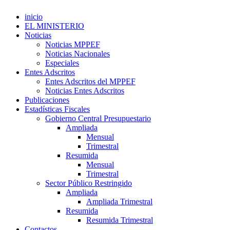
inicio
EL MINISTERIO
Noticias
Noticias MPPEF
Noticias Nacionales
Especiales
Entes Adscritos
Entes Adscritos del MPPEF
Noticias Entes Adscritos
Publicaciones
Estadísticas Fiscales
Gobierno Central Presupuestario
Ampliada
Mensual
Trimestral
Resumida
Mensual
Trimestral
Sector Público Restringido
Ampliada
Ampliada Trimestral
Resumida
Resumida Trimestral
Contactos