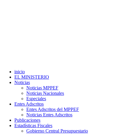
inicio
EL MINISTERIO
Noticias
Noticias MPPEF
Noticias Nacionales
Especiales
Entes Adscritos
Entes Adscritos del MPPEF
Noticias Entes Adscritos
Publicaciones
Estadísticas Fiscales
Gobierno Central Presupuestario