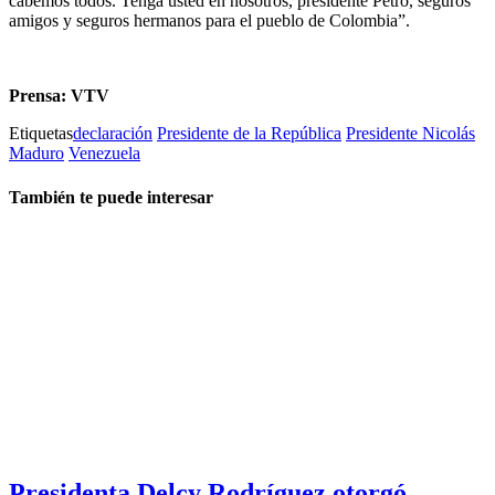
cabemos todos. Tenga usted en nosotros, presidente Petro, seguros
amigos y seguros hermanos para el pueblo de Colombia”.
Prensa: VTV
Etiquetas
declaración
Presidente de la República
Presidente Nicolás
Maduro
Venezuela
También te puede interesar
Presidenta Delcy Rodríguez otorgó