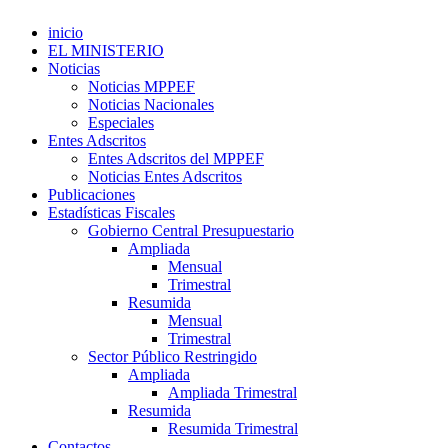
inicio
EL MINISTERIO
Noticias
Noticias MPPEF
Noticias Nacionales
Especiales
Entes Adscritos
Entes Adscritos del MPPEF
Noticias Entes Adscritos
Publicaciones
Estadísticas Fiscales
Gobierno Central Presupuestario
Ampliada
Mensual
Trimestral
Resumida
Mensual
Trimestral
Sector Público Restringido
Ampliada
Ampliada Trimestral
Resumida
Resumida Trimestral
Contactos