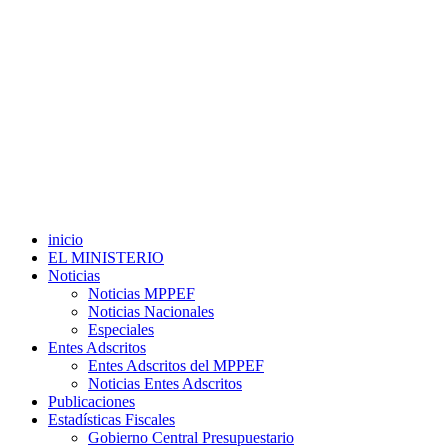
inicio
EL MINISTERIO
Noticias
Noticias MPPEF
Noticias Nacionales
Especiales
Entes Adscritos
Entes Adscritos del MPPEF
Noticias Entes Adscritos
Publicaciones
Estadísticas Fiscales
Gobierno Central Presupuestario