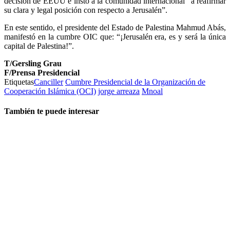
decisión de EEUU e instó a la comunidad internacional “a reafirmar
su clara y legal posición con respecto a Jerusalén”.
En este sentido, el presidente del Estado de Palestina Mahmud Abás,
manifestó en la cumbre OIC que: “¡Jerusalén era, es y será la única
capital de Palestina!”.
T/Gersling Grau
F/Prensa Presidencial
Etiquetas
Canciller
Cumbre Presidencial de la Organización de
Cooperación Islámica (OCI)
jorge arreaza
Mnoal
También te puede interesar