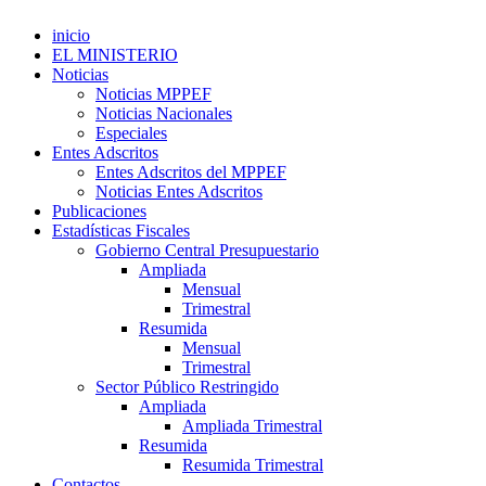
inicio
EL MINISTERIO
Noticias
Noticias MPPEF
Noticias Nacionales
Especiales
Entes Adscritos
Entes Adscritos del MPPEF
Noticias Entes Adscritos
Publicaciones
Estadísticas Fiscales
Gobierno Central Presupuestario
Ampliada
Mensual
Trimestral
Resumida
Mensual
Trimestral
Sector Público Restringido
Ampliada
Ampliada Trimestral
Resumida
Resumida Trimestral
Contactos