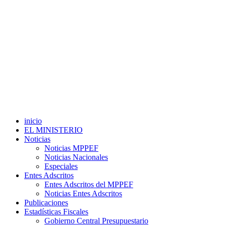
inicio
EL MINISTERIO
Noticias
Noticias MPPEF
Noticias Nacionales
Especiales
Entes Adscritos
Entes Adscritos del MPPEF
Noticias Entes Adscritos
Publicaciones
Estadísticas Fiscales
Gobierno Central Presupuestario