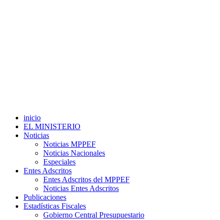
inicio
EL MINISTERIO
Noticias
Noticias MPPEF
Noticias Nacionales
Especiales
Entes Adscritos
Entes Adscritos del MPPEF
Noticias Entes Adscritos
Publicaciones
Estadísticas Fiscales
Gobierno Central Presupuestario