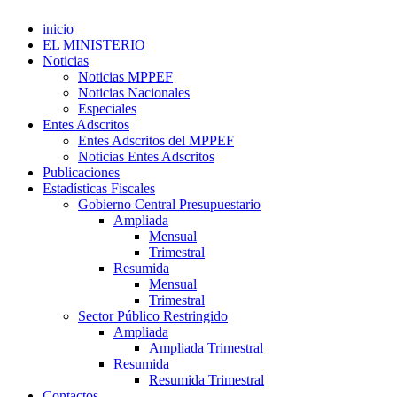
inicio
EL MINISTERIO
Noticias
Noticias MPPEF
Noticias Nacionales
Especiales
Entes Adscritos
Entes Adscritos del MPPEF
Noticias Entes Adscritos
Publicaciones
Estadísticas Fiscales
Gobierno Central Presupuestario
Ampliada
Mensual
Trimestral
Resumida
Mensual
Trimestral
Sector Público Restringido
Ampliada
Ampliada Trimestral
Resumida
Resumida Trimestral
Contactos