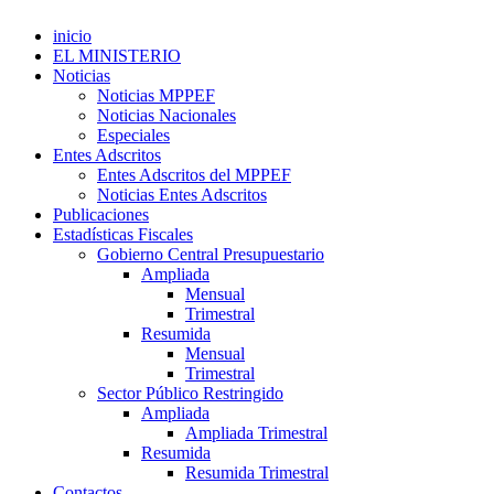
inicio
EL MINISTERIO
Noticias
Noticias MPPEF
Noticias Nacionales
Especiales
Entes Adscritos
Entes Adscritos del MPPEF
Noticias Entes Adscritos
Publicaciones
Estadísticas Fiscales
Gobierno Central Presupuestario
Ampliada
Mensual
Trimestral
Resumida
Mensual
Trimestral
Sector Público Restringido
Ampliada
Ampliada Trimestral
Resumida
Resumida Trimestral
Contactos