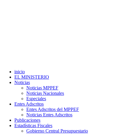
inicio
EL MINISTERIO
Noticias
Noticias MPPEF
Noticias Nacionales
Especiales
Entes Adscritos
Entes Adscritos del MPPEF
Noticias Entes Adscritos
Publicaciones
Estadísticas Fiscales
Gobierno Central Presupuestario