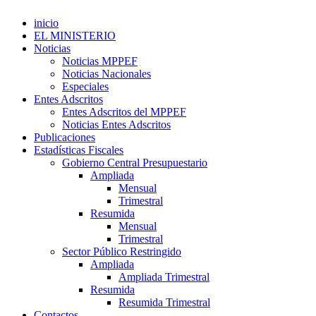
inicio
EL MINISTERIO
Noticias
Noticias MPPEF
Noticias Nacionales
Especiales
Entes Adscritos
Entes Adscritos del MPPEF
Noticias Entes Adscritos
Publicaciones
Estadísticas Fiscales
Gobierno Central Presupuestario
Ampliada
Mensual
Trimestral
Resumida
Mensual
Trimestral
Sector Público Restringido
Ampliada
Ampliada Trimestral
Resumida
Resumida Trimestral
Contactos