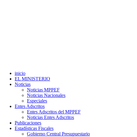
inicio
EL MINISTERIO
Noticias
Noticias MPPEF
Noticias Nacionales
Especiales
Entes Adscritos
Entes Adscritos del MPPEF
Noticias Entes Adscritos
Publicaciones
Estadísticas Fiscales
Gobierno Central Presupuestario