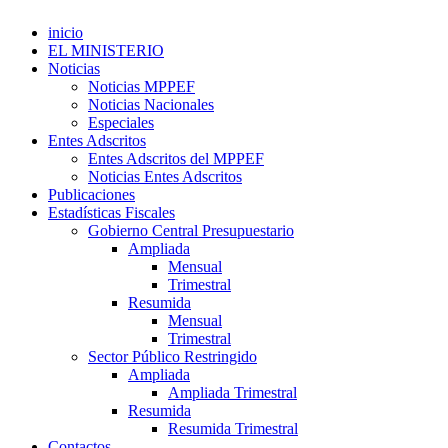
inicio
EL MINISTERIO
Noticias
Noticias MPPEF
Noticias Nacionales
Especiales
Entes Adscritos
Entes Adscritos del MPPEF
Noticias Entes Adscritos
Publicaciones
Estadísticas Fiscales
Gobierno Central Presupuestario
Ampliada
Mensual
Trimestral
Resumida
Mensual
Trimestral
Sector Público Restringido
Ampliada
Ampliada Trimestral
Resumida
Resumida Trimestral
Contactos