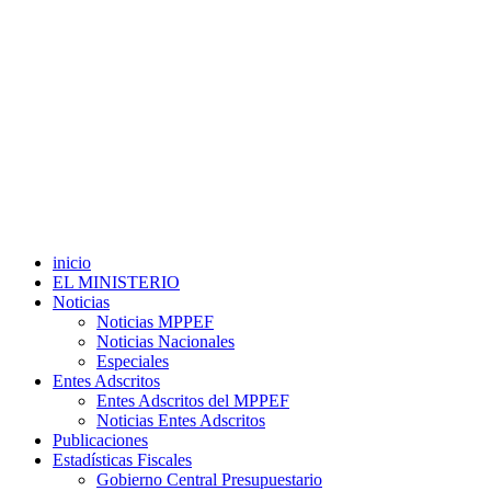
inicio
EL MINISTERIO
Noticias
Noticias MPPEF
Noticias Nacionales
Especiales
Entes Adscritos
Entes Adscritos del MPPEF
Noticias Entes Adscritos
Publicaciones
Estadísticas Fiscales
Gobierno Central Presupuestario