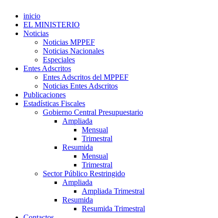
inicio
EL MINISTERIO
Noticias
Noticias MPPEF
Noticias Nacionales
Especiales
Entes Adscritos
Entes Adscritos del MPPEF
Noticias Entes Adscritos
Publicaciones
Estadísticas Fiscales
Gobierno Central Presupuestario
Ampliada
Mensual
Trimestral
Resumida
Mensual
Trimestral
Sector Público Restringido
Ampliada
Ampliada Trimestral
Resumida
Resumida Trimestral
Contactos