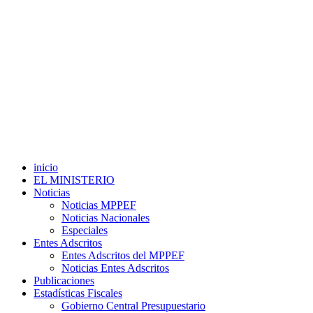
inicio
EL MINISTERIO
Noticias
Noticias MPPEF
Noticias Nacionales
Especiales
Entes Adscritos
Entes Adscritos del MPPEF
Noticias Entes Adscritos
Publicaciones
Estadísticas Fiscales
Gobierno Central Presupuestario