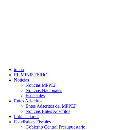
inicio
EL MINISTERIO
Noticias
Noticias MPPEF
Noticias Nacionales
Especiales
Entes Adscritos
Entes Adscritos del MPPEF
Noticias Entes Adscritos
Publicaciones
Estadísticas Fiscales
Gobierno Central Presupuestario