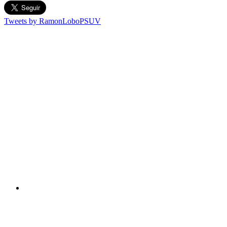
Tweets by RamonLoboPSUV