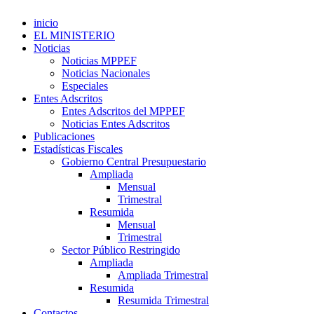
inicio
EL MINISTERIO
Noticias
Noticias MPPEF
Noticias Nacionales
Especiales
Entes Adscritos
Entes Adscritos del MPPEF
Noticias Entes Adscritos
Publicaciones
Estadísticas Fiscales
Gobierno Central Presupuestario
Ampliada
Mensual
Trimestral
Resumida
Mensual
Trimestral
Sector Público Restringido
Ampliada
Ampliada Trimestral
Resumida
Resumida Trimestral
Contactos