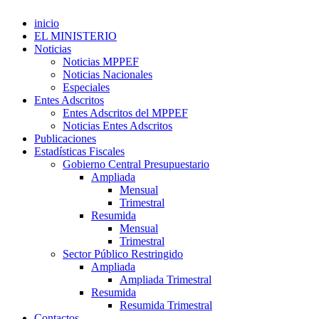
inicio
EL MINISTERIO
Noticias
Noticias MPPEF
Noticias Nacionales
Especiales
Entes Adscritos
Entes Adscritos del MPPEF
Noticias Entes Adscritos
Publicaciones
Estadísticas Fiscales
Gobierno Central Presupuestario
Ampliada
Mensual
Trimestral
Resumida
Mensual
Trimestral
Sector Público Restringido
Ampliada
Ampliada Trimestral
Resumida
Resumida Trimestral
Contactos