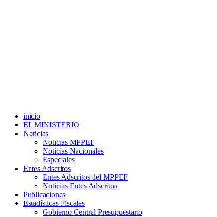
inicio
EL MINISTERIO
Noticias
Noticias MPPEF
Noticias Nacionales
Especiales
Entes Adscritos
Entes Adscritos del MPPEF
Noticias Entes Adscritos
Publicaciones
Estadísticas Fiscales
Gobierno Central Presupuestario