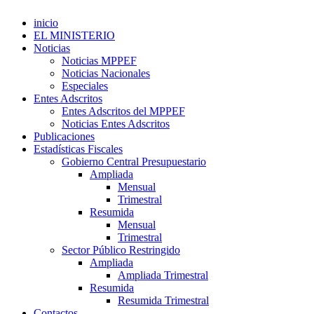
inicio
EL MINISTERIO
Noticias
Noticias MPPEF
Noticias Nacionales
Especiales
Entes Adscritos
Entes Adscritos del MPPEF
Noticias Entes Adscritos
Publicaciones
Estadísticas Fiscales
Gobierno Central Presupuestario
Ampliada
Mensual
Trimestral
Resumida
Mensual
Trimestral
Sector Público Restringido
Ampliada
Ampliada Trimestral
Resumida
Resumida Trimestral
Contactos