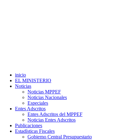
inicio
EL MINISTERIO
Noticias
Noticias MPPEF
Noticias Nacionales
Especiales
Entes Adscritos
Entes Adscritos del MPPEF
Noticias Entes Adscritos
Publicaciones
Estadísticas Fiscales
Gobierno Central Presupuestario