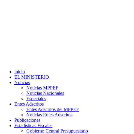
inicio
EL MINISTERIO
Noticias
Noticias MPPEF
Noticias Nacionales
Especiales
Entes Adscritos
Entes Adscritos del MPPEF
Noticias Entes Adscritos
Publicaciones
Estadísticas Fiscales
Gobierno Central Presupuestario