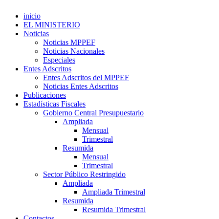
inicio
EL MINISTERIO
Noticias
Noticias MPPEF
Noticias Nacionales
Especiales
Entes Adscritos
Entes Adscritos del MPPEF
Noticias Entes Adscritos
Publicaciones
Estadísticas Fiscales
Gobierno Central Presupuestario
Ampliada
Mensual
Trimestral
Resumida
Mensual
Trimestral
Sector Público Restringido
Ampliada
Ampliada Trimestral
Resumida
Resumida Trimestral
Contactos