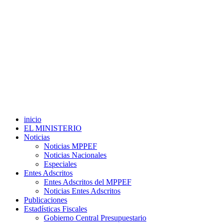
inicio
EL MINISTERIO
Noticias
Noticias MPPEF
Noticias Nacionales
Especiales
Entes Adscritos
Entes Adscritos del MPPEF
Noticias Entes Adscritos
Publicaciones
Estadísticas Fiscales
Gobierno Central Presupuestario