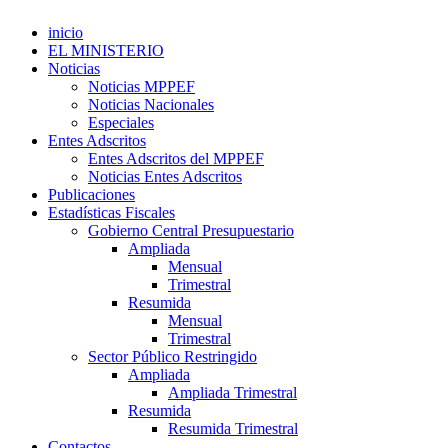
inicio
EL MINISTERIO
Noticias
Noticias MPPEF
Noticias Nacionales
Especiales
Entes Adscritos
Entes Adscritos del MPPEF
Noticias Entes Adscritos
Publicaciones
Estadísticas Fiscales
Gobierno Central Presupuestario
Ampliada
Mensual
Trimestral
Resumida
Mensual
Trimestral
Sector Público Restringido
Ampliada
Ampliada Trimestral
Resumida
Resumida Trimestral
Contactos