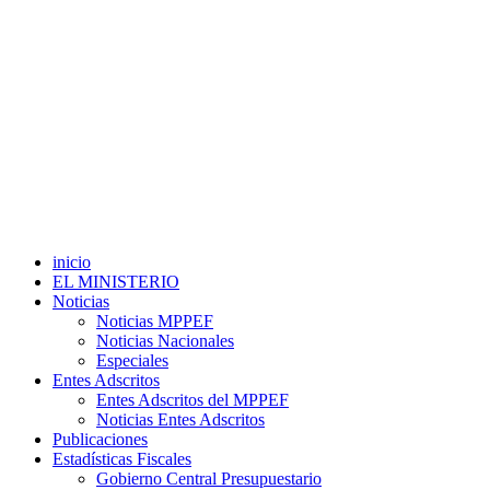
inicio
EL MINISTERIO
Noticias
Noticias MPPEF
Noticias Nacionales
Especiales
Entes Adscritos
Entes Adscritos del MPPEF
Noticias Entes Adscritos
Publicaciones
Estadísticas Fiscales
Gobierno Central Presupuestario