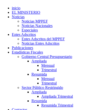
inicio
EL MINISTERIO
Noticias
Noticias MPPEF
Noticias Nacionales
Especiales
Entes Adscritos
Entes Adscritos del MPPEF
Noticias Entes Adscritos
Publicaciones
Estadísticas Fiscales
Gobierno Central Presupuestario
Ampliada
Mensual
Trimestral
Resumida
Mensual
Trimestral
Sector Público Restringido
Ampliada
Ampliada Trimestral
Resumida
Resumida Trimestral
Contactos