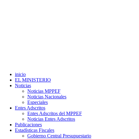
inicio
EL MINISTERIO
Noticias
Noticias MPPEF
Noticias Nacionales
Especiales
Entes Adscritos
Entes Adscritos del MPPEF
Noticias Entes Adscritos
Publicaciones
Estadísticas Fiscales
Gobierno Central Presupuestario