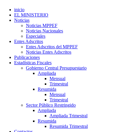
inicio
EL MINISTERIO
Noticias
Noticias MPPEF
Noticias Nacionales
Especiales
Entes Adscritos
Entes Adscritos del MPPEF
Noticias Entes Adscritos
Publicaciones
Estadísticas Fiscales
Gobierno Central Presupuestario
Ampliada
Mensual
Trimestral
Resumida
Mensual
Trimestral
Sector Público Restringido
Ampliada
Ampliada Trimestral
Resumida
Resumida Trimestral
Contactos