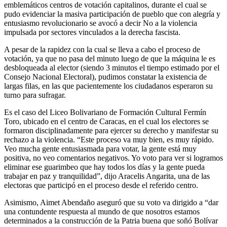
emblemáticos centros de votación capitalinos, durante el cual se
pudo evidenciar la masiva participación de pueblo que con alegría y
entusiasmo revolucionario se avocó a decir No a la violencia
impulsada por sectores vinculados a la derecha fascista.
A pesar de la rapidez con la cual se lleva a cabo el proceso de
votación, ya que no pasa del minuto luego de que la máquina le es
desbloqueada al elector (siendo 3 minutos el tiempo estimado por el
Consejo Nacional Electoral), pudimos constatar la existencia de
largas filas, en las que pacientemente los ciudadanos esperaron su
turno para sufragar.
Es el caso del Liceo Bolivariano de Formación Cultural Fermín
Toro, ubicado en el centro de Caracas, en el cual los electores se
formaron disciplinadamente para ejercer su derecho y manifestar su
rechazo a la violencia. “Este proceso va muy bien, es muy rápido.
Veo mucha gente entusiasmada para votar, la gente está muy
positiva, no veo comentarios negativos. Yo voto para ver si logramos
eliminar ese guarimbeo que hay todos los días y la gente pueda
trabajar en paz y tranquilidad”, dijo Aracelis Angarita, una de las
electoras que participó en el proceso desde el referido centro.
Asimismo, Aimet Abendaño aseguró que su voto va dirigido a “dar
una contundente respuesta al mundo de que nosotros estamos
determinados a la construcción de la Patria buena que soñó Bolívar