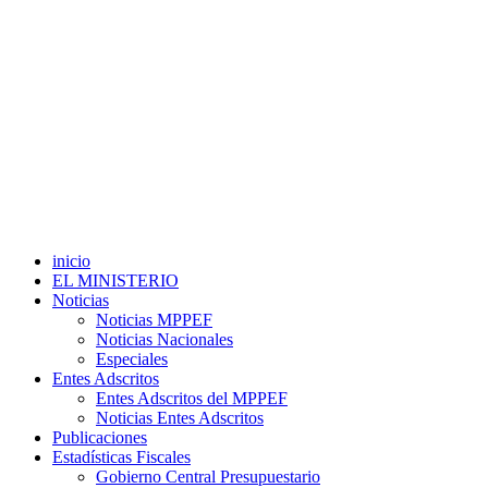
inicio
EL MINISTERIO
Noticias
Noticias MPPEF
Noticias Nacionales
Especiales
Entes Adscritos
Entes Adscritos del MPPEF
Noticias Entes Adscritos
Publicaciones
Estadísticas Fiscales
Gobierno Central Presupuestario