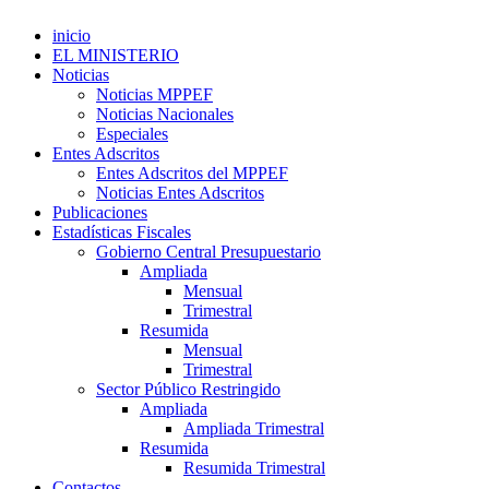
inicio
EL MINISTERIO
Noticias
Noticias MPPEF
Noticias Nacionales
Especiales
Entes Adscritos
Entes Adscritos del MPPEF
Noticias Entes Adscritos
Publicaciones
Estadísticas Fiscales
Gobierno Central Presupuestario
Ampliada
Mensual
Trimestral
Resumida
Mensual
Trimestral
Sector Público Restringido
Ampliada
Ampliada Trimestral
Resumida
Resumida Trimestral
Contactos