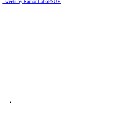
Tweets by RamonLoboPSUV