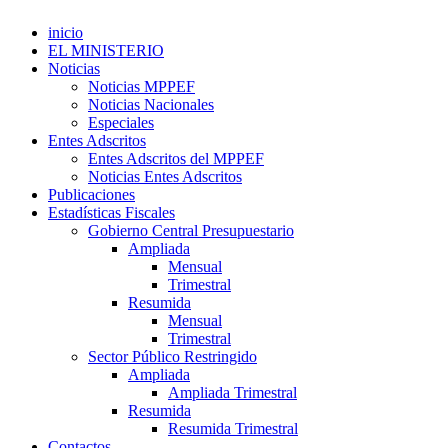
inicio
EL MINISTERIO
Noticias
Noticias MPPEF
Noticias Nacionales
Especiales
Entes Adscritos
Entes Adscritos del MPPEF
Noticias Entes Adscritos
Publicaciones
Estadísticas Fiscales
Gobierno Central Presupuestario
Ampliada
Mensual
Trimestral
Resumida
Mensual
Trimestral
Sector Público Restringido
Ampliada
Ampliada Trimestral
Resumida
Resumida Trimestral
Contactos