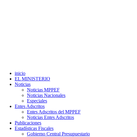
inicio
EL MINISTERIO
Noticias
Noticias MPPEF
Noticias Nacionales
Especiales
Entes Adscritos
Entes Adscritos del MPPEF
Noticias Entes Adscritos
Publicaciones
Estadísticas Fiscales
Gobierno Central Presupuestario