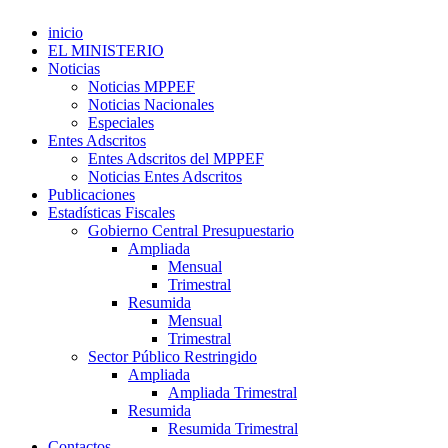
inicio
EL MINISTERIO
Noticias
Noticias MPPEF
Noticias Nacionales
Especiales
Entes Adscritos
Entes Adscritos del MPPEF
Noticias Entes Adscritos
Publicaciones
Estadísticas Fiscales
Gobierno Central Presupuestario
Ampliada
Mensual
Trimestral
Resumida
Mensual
Trimestral
Sector Público Restringido
Ampliada
Ampliada Trimestral
Resumida
Resumida Trimestral
Contactos