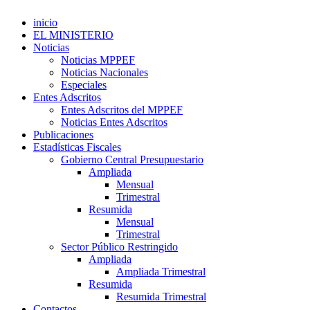
inicio
EL MINISTERIO
Noticias
Noticias MPPEF
Noticias Nacionales
Especiales
Entes Adscritos
Entes Adscritos del MPPEF
Noticias Entes Adscritos
Publicaciones
Estadísticas Fiscales
Gobierno Central Presupuestario
Ampliada
Mensual
Trimestral
Resumida
Mensual
Trimestral
Sector Público Restringido
Ampliada
Ampliada Trimestral
Resumida
Resumida Trimestral
Contactos