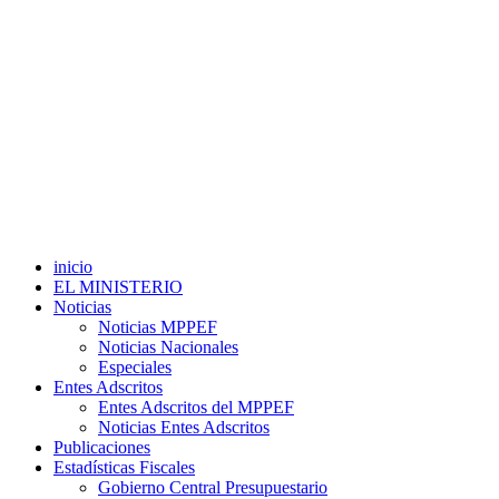
inicio
EL MINISTERIO
Noticias
Noticias MPPEF
Noticias Nacionales
Especiales
Entes Adscritos
Entes Adscritos del MPPEF
Noticias Entes Adscritos
Publicaciones
Estadísticas Fiscales
Gobierno Central Presupuestario