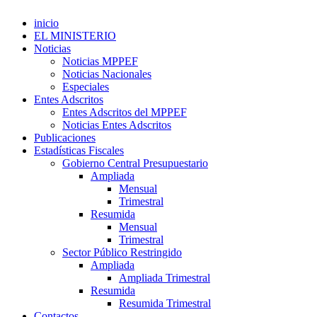
inicio
EL MINISTERIO
Noticias
Noticias MPPEF
Noticias Nacionales
Especiales
Entes Adscritos
Entes Adscritos del MPPEF
Noticias Entes Adscritos
Publicaciones
Estadísticas Fiscales
Gobierno Central Presupuestario
Ampliada
Mensual
Trimestral
Resumida
Mensual
Trimestral
Sector Público Restringido
Ampliada
Ampliada Trimestral
Resumida
Resumida Trimestral
Contactos