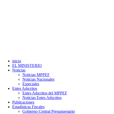
inicio
EL MINISTERIO
Noticias
Noticias MPPEF
Noticias Nacionales
Especiales
Entes Adscritos
Entes Adscritos del MPPEF
Noticias Entes Adscritos
Publicaciones
Estadísticas Fiscales
Gobierno Central Presupuestario