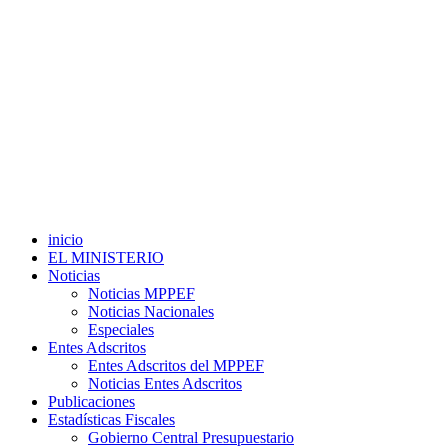
inicio
EL MINISTERIO
Noticias
Noticias MPPEF
Noticias Nacionales
Especiales
Entes Adscritos
Entes Adscritos del MPPEF
Noticias Entes Adscritos
Publicaciones
Estadísticas Fiscales
Gobierno Central Presupuestario