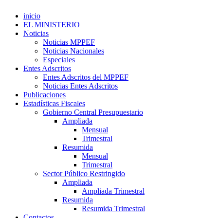
inicio
EL MINISTERIO
Noticias
Noticias MPPEF
Noticias Nacionales
Especiales
Entes Adscritos
Entes Adscritos del MPPEF
Noticias Entes Adscritos
Publicaciones
Estadísticas Fiscales
Gobierno Central Presupuestario
Ampliada
Mensual
Trimestral
Resumida
Mensual
Trimestral
Sector Público Restringido
Ampliada
Ampliada Trimestral
Resumida
Resumida Trimestral
Contactos