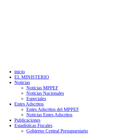
inicio
EL MINISTERIO
Noticias
Noticias MPPEF
Noticias Nacionales
Especiales
Entes Adscritos
Entes Adscritos del MPPEF
Noticias Entes Adscritos
Publicaciones
Estadísticas Fiscales
Gobierno Central Presupuestario