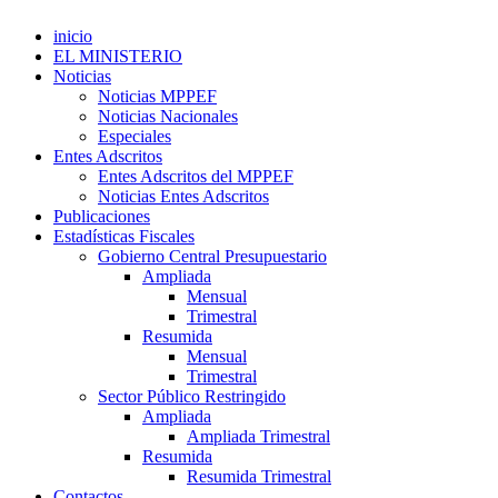
inicio
EL MINISTERIO
Noticias
Noticias MPPEF
Noticias Nacionales
Especiales
Entes Adscritos
Entes Adscritos del MPPEF
Noticias Entes Adscritos
Publicaciones
Estadísticas Fiscales
Gobierno Central Presupuestario
Ampliada
Mensual
Trimestral
Resumida
Mensual
Trimestral
Sector Público Restringido
Ampliada
Ampliada Trimestral
Resumida
Resumida Trimestral
Contactos