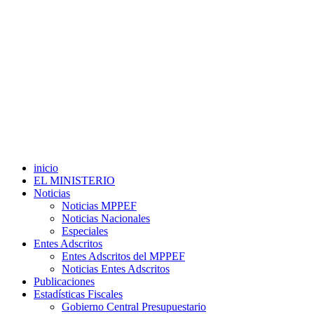
inicio
EL MINISTERIO
Noticias
Noticias MPPEF
Noticias Nacionales
Especiales
Entes Adscritos
Entes Adscritos del MPPEF
Noticias Entes Adscritos
Publicaciones
Estadísticas Fiscales
Gobierno Central Presupuestario