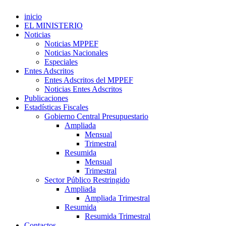
inicio
EL MINISTERIO
Noticias
Noticias MPPEF
Noticias Nacionales
Especiales
Entes Adscritos
Entes Adscritos del MPPEF
Noticias Entes Adscritos
Publicaciones
Estadísticas Fiscales
Gobierno Central Presupuestario
Ampliada
Mensual
Trimestral
Resumida
Mensual
Trimestral
Sector Público Restringido
Ampliada
Ampliada Trimestral
Resumida
Resumida Trimestral
Contactos