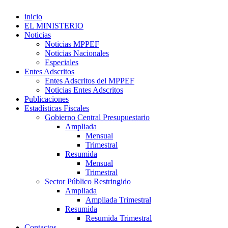
inicio
EL MINISTERIO
Noticias
Noticias MPPEF
Noticias Nacionales
Especiales
Entes Adscritos
Entes Adscritos del MPPEF
Noticias Entes Adscritos
Publicaciones
Estadísticas Fiscales
Gobierno Central Presupuestario
Ampliada
Mensual
Trimestral
Resumida
Mensual
Trimestral
Sector Público Restringido
Ampliada
Ampliada Trimestral
Resumida
Resumida Trimestral
Contactos