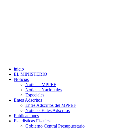
inicio
EL MINISTERIO
Noticias
Noticias MPPEF
Noticias Nacionales
Especiales
Entes Adscritos
Entes Adscritos del MPPEF
Noticias Entes Adscritos
Publicaciones
Estadísticas Fiscales
Gobierno Central Presupuestario