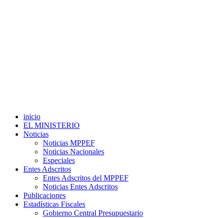
inicio
EL MINISTERIO
Noticias
Noticias MPPEF
Noticias Nacionales
Especiales
Entes Adscritos
Entes Adscritos del MPPEF
Noticias Entes Adscritos
Publicaciones
Estadísticas Fiscales
Gobierno Central Presupuestario