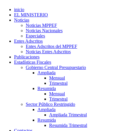
inicio
EL MINISTERIO
Noticias
Noticias MPPEF
Noticias Nacionales
Especiales
Entes Adscritos
Entes Adscritos del MPPEF
Noticias Entes Adscritos
Publicaciones
Estadísticas Fiscales
Gobierno Central Presupuestario
Ampliada
Mensual
Trimestral
Resumida
Mensual
Trimestral
Sector Público Restringido
Ampliada
Ampliada Trimestral
Resumida
Resumida Trimestral
Contactos