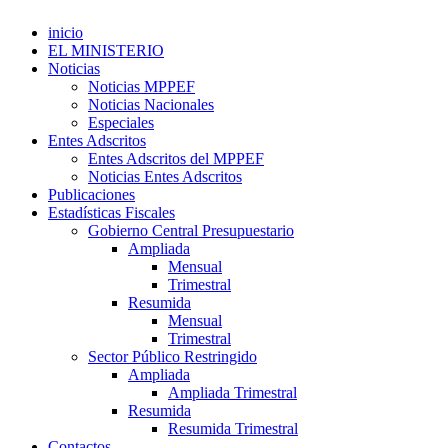
inicio
EL MINISTERIO
Noticias
Noticias MPPEF
Noticias Nacionales
Especiales
Entes Adscritos
Entes Adscritos del MPPEF
Noticias Entes Adscritos
Publicaciones
Estadísticas Fiscales
Gobierno Central Presupuestario
Ampliada
Mensual
Trimestral
Resumida
Mensual
Trimestral
Sector Público Restringido
Ampliada
Ampliada Trimestral
Resumida
Resumida Trimestral
Contactos