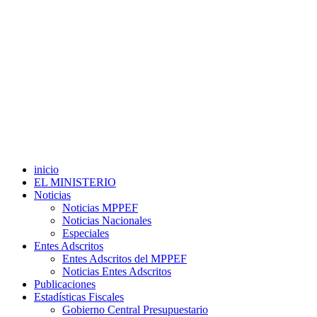
inicio
EL MINISTERIO
Noticias
Noticias MPPEF
Noticias Nacionales
Especiales
Entes Adscritos
Entes Adscritos del MPPEF
Noticias Entes Adscritos
Publicaciones
Estadísticas Fiscales
Gobierno Central Presupuestario