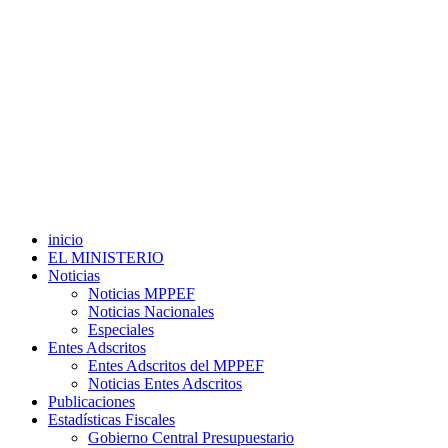
inicio
EL MINISTERIO
Noticias
Noticias MPPEF
Noticias Nacionales
Especiales
Entes Adscritos
Entes Adscritos del MPPEF
Noticias Entes Adscritos
Publicaciones
Estadísticas Fiscales
Gobierno Central Presupuestario