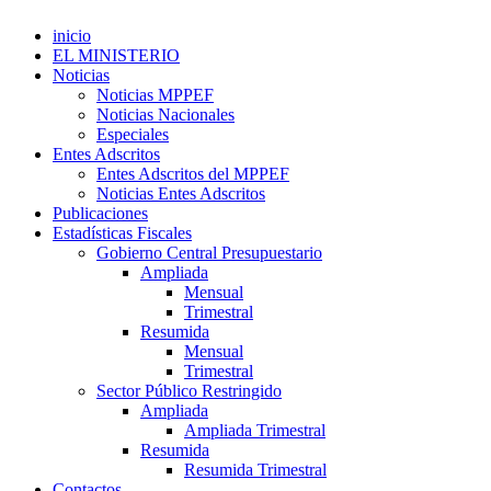
inicio
EL MINISTERIO
Noticias
Noticias MPPEF
Noticias Nacionales
Especiales
Entes Adscritos
Entes Adscritos del MPPEF
Noticias Entes Adscritos
Publicaciones
Estadísticas Fiscales
Gobierno Central Presupuestario
Ampliada
Mensual
Trimestral
Resumida
Mensual
Trimestral
Sector Público Restringido
Ampliada
Ampliada Trimestral
Resumida
Resumida Trimestral
Contactos