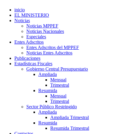
inicio
EL MINISTERIO
Noticias
Noticias MPPEF
Noticias Nacionales
Especiales
Entes Adscritos
Entes Adscritos del MPPEF
Noticias Entes Adscritos
Publicaciones
Estadísticas Fiscales
Gobierno Central Presupuestario
Ampliada
Mensual
Trimestral
Resumida
Mensual
Trimestral
Sector Público Restringido
Ampliada
Ampliada Trimestral
Resumida
Resumida Trimestral
Contactos