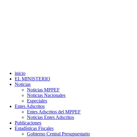
inicio
EL MINISTERIO
Noticias
Noticias MPPEF
Noticias Nacionales
Especiales
Entes Adscritos
Entes Adscritos del MPPEF
Noticias Entes Adscritos
Publicaciones
Estadísticas Fiscales
Gobierno Central Presupuestario