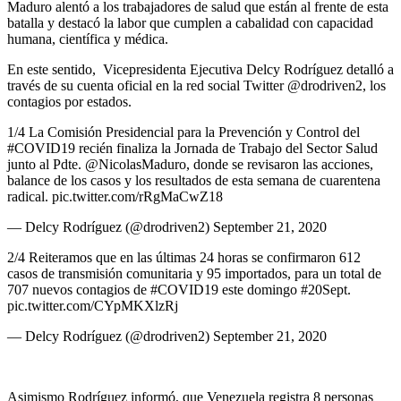
Maduro alentó a los trabajadores de salud que están al frente de esta
batalla y destacó la labor que cumplen a cabalidad con capacidad
humana, científica y médica.
En este sentido, Vicepresidenta Ejecutiva Delcy Rodríguez detalló a
través de su cuenta oficial en la red social Twitter @drodriven2, los
contagios por estados.
1/4 La Comisión Presidencial para la Prevención y Control del
#COVID19 recién finaliza la Jornada de Trabajo del Sector Salud
junto al Pdte. @NicolasMaduro, donde se revisaron las acciones,
balance de los casos y los resultados de esta semana de cuarentena
radical. pic.twitter.com/rRgMaCwZ18
— Delcy Rodríguez (@drodriven2) September 21, 2020
2/4 Reiteramos que en las últimas 24 horas se confirmaron 612
casos de transmisión comunitaria y 95 importados, para un total de
707 nuevos contagios de #COVID19 este domingo #20Sept.
pic.twitter.com/CYpMKXlzRj
— Delcy Rodríguez (@drodriven2) September 21, 2020
Asimismo Rodríguez informó, que Venezuela registra 8 personas