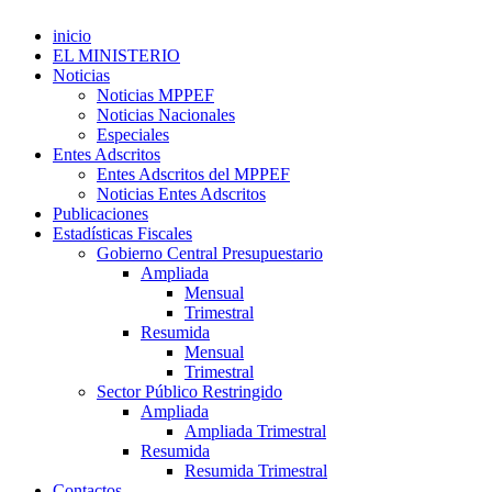
inicio
EL MINISTERIO
Noticias
Noticias MPPEF
Noticias Nacionales
Especiales
Entes Adscritos
Entes Adscritos del MPPEF
Noticias Entes Adscritos
Publicaciones
Estadísticas Fiscales
Gobierno Central Presupuestario
Ampliada
Mensual
Trimestral
Resumida
Mensual
Trimestral
Sector Público Restringido
Ampliada
Ampliada Trimestral
Resumida
Resumida Trimestral
Contactos