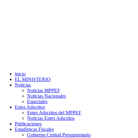
inicio
EL MINISTERIO
Noticias
Noticias MPPEF
Noticias Nacionales
Especiales
Entes Adscritos
Entes Adscritos del MPPEF
Noticias Entes Adscritos
Publicaciones
Estadísticas Fiscales
Gobierno Central Presupuestario