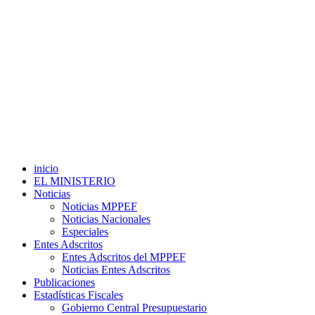
inicio
EL MINISTERIO
Noticias
Noticias MPPEF
Noticias Nacionales
Especiales
Entes Adscritos
Entes Adscritos del MPPEF
Noticias Entes Adscritos
Publicaciones
Estadísticas Fiscales
Gobierno Central Presupuestario