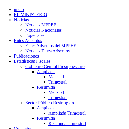
inicio
EL MINISTERIO
Noticias
Noticias MPPEF
Noticias Nacionales
Especiales
Entes Adscritos
Entes Adscritos del MPPEF
Noticias Entes Adscritos
Publicaciones
Estadísticas Fiscales
Gobierno Central Presupuestario
Ampliada
Mensual
Trimestral
Resumida
Mensual
Trimestral
Sector Público Restringido
Ampliada
Ampliada Trimestral
Resumida
Resumida Trimestral
Contactos