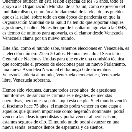
Queremos ratificar, en esta sesión especial de los 75 años, todo el
apoyo a la Organización Mundial de la Salud, como expresión del
multilateralismo, en un área fundamental de la vida de los pueblos
que es la salud, sobre todo en esta época de pandemia en que la
Organización Mundial de la Salud ha tenido que soportar ataques,
agresiones, insultos. No es tiempo de insultar ni agraviar a la OMS,
es tiempo de unirnos para apoyarla, es el clamor desde Venezuela.
Venezuela clama por un nuevo mundo.
Este año, como el mundo sabe, tenemos elecciones en Venezuela, es
la elección número 25 en 20 años. Hemos invitado al Secretario
General de Naciones Unidas para que envíe una comisión técnica
que acompañe el proceso de elecciones para un nuevo Parlamento,
una nueva Asamblea Nacional el domingo 6 de diciembre.
Venezuela abierta al mundo, Venezuela democrática, Venezuela
libre, Venezuela soberana.
Hemos sido víctimas, durante todos estos años, de agresiones
multiformes, de sanciones criminales e ilegales, de medidas
coercitivas, pero nuestra patria aquí está de pie. Si el mundo venció
al fascismo hace 75 años, el mundo podrá vencer en esta etapa a
aquellos que quieren imponerse como hegemón dominante, podrá
vencer a las ideas imperialistas y podrá vencer al neofascismo,
estamos seguros de ello. El mundo unido podrá avanzar en una
nueva senda, estamos llenos de esperanza y de sueños.