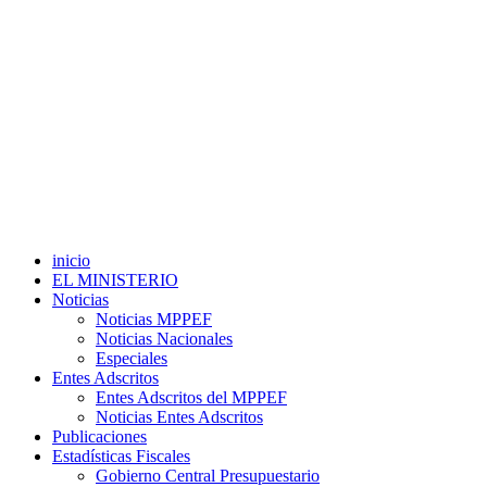
inicio
EL MINISTERIO
Noticias
Noticias MPPEF
Noticias Nacionales
Especiales
Entes Adscritos
Entes Adscritos del MPPEF
Noticias Entes Adscritos
Publicaciones
Estadísticas Fiscales
Gobierno Central Presupuestario