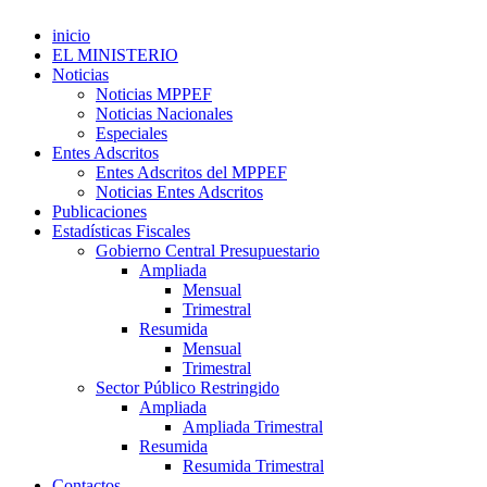
inicio
EL MINISTERIO
Noticias
Noticias MPPEF
Noticias Nacionales
Especiales
Entes Adscritos
Entes Adscritos del MPPEF
Noticias Entes Adscritos
Publicaciones
Estadísticas Fiscales
Gobierno Central Presupuestario
Ampliada
Mensual
Trimestral
Resumida
Mensual
Trimestral
Sector Público Restringido
Ampliada
Ampliada Trimestral
Resumida
Resumida Trimestral
Contactos