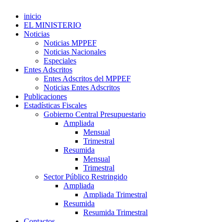
inicio
EL MINISTERIO
Noticias
Noticias MPPEF
Noticias Nacionales
Especiales
Entes Adscritos
Entes Adscritos del MPPEF
Noticias Entes Adscritos
Publicaciones
Estadísticas Fiscales
Gobierno Central Presupuestario
Ampliada
Mensual
Trimestral
Resumida
Mensual
Trimestral
Sector Público Restringido
Ampliada
Ampliada Trimestral
Resumida
Resumida Trimestral
Contactos