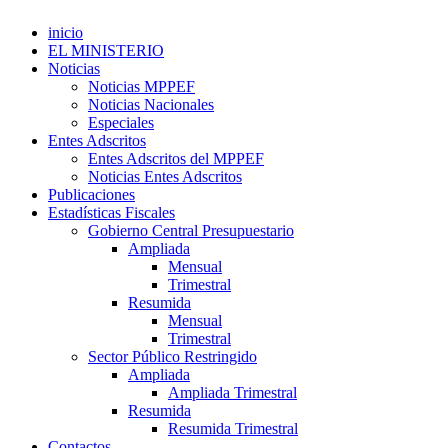
inicio
EL MINISTERIO
Noticias
Noticias MPPEF
Noticias Nacionales
Especiales
Entes Adscritos
Entes Adscritos del MPPEF
Noticias Entes Adscritos
Publicaciones
Estadísticas Fiscales
Gobierno Central Presupuestario
Ampliada
Mensual
Trimestral
Resumida
Mensual
Trimestral
Sector Público Restringido
Ampliada
Ampliada Trimestral
Resumida
Resumida Trimestral
Contactos