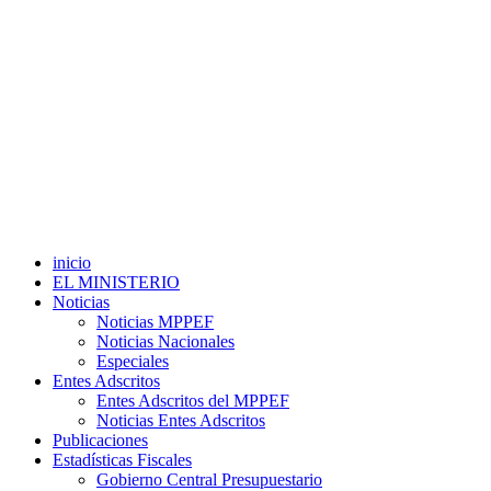
inicio
EL MINISTERIO
Noticias
Noticias MPPEF
Noticias Nacionales
Especiales
Entes Adscritos
Entes Adscritos del MPPEF
Noticias Entes Adscritos
Publicaciones
Estadísticas Fiscales
Gobierno Central Presupuestario