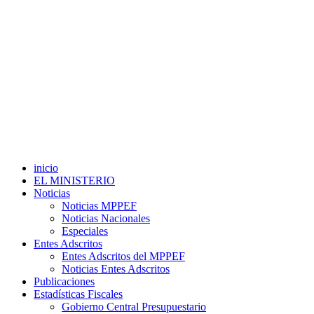
inicio
EL MINISTERIO
Noticias
Noticias MPPEF
Noticias Nacionales
Especiales
Entes Adscritos
Entes Adscritos del MPPEF
Noticias Entes Adscritos
Publicaciones
Estadísticas Fiscales
Gobierno Central Presupuestario