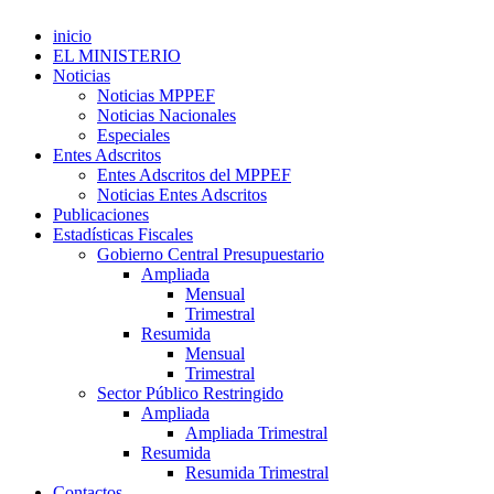
inicio
EL MINISTERIO
Noticias
Noticias MPPEF
Noticias Nacionales
Especiales
Entes Adscritos
Entes Adscritos del MPPEF
Noticias Entes Adscritos
Publicaciones
Estadísticas Fiscales
Gobierno Central Presupuestario
Ampliada
Mensual
Trimestral
Resumida
Mensual
Trimestral
Sector Público Restringido
Ampliada
Ampliada Trimestral
Resumida
Resumida Trimestral
Contactos