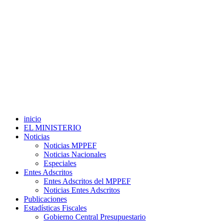
inicio
EL MINISTERIO
Noticias
Noticias MPPEF
Noticias Nacionales
Especiales
Entes Adscritos
Entes Adscritos del MPPEF
Noticias Entes Adscritos
Publicaciones
Estadísticas Fiscales
Gobierno Central Presupuestario