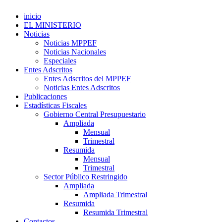
inicio
EL MINISTERIO
Noticias
Noticias MPPEF
Noticias Nacionales
Especiales
Entes Adscritos
Entes Adscritos del MPPEF
Noticias Entes Adscritos
Publicaciones
Estadísticas Fiscales
Gobierno Central Presupuestario
Ampliada
Mensual
Trimestral
Resumida
Mensual
Trimestral
Sector Público Restringido
Ampliada
Ampliada Trimestral
Resumida
Resumida Trimestral
Contactos