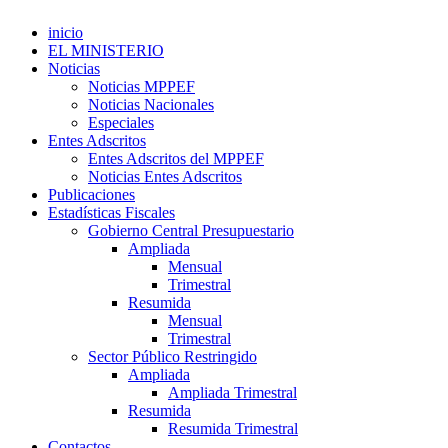
inicio
EL MINISTERIO
Noticias
Noticias MPPEF
Noticias Nacionales
Especiales
Entes Adscritos
Entes Adscritos del MPPEF
Noticias Entes Adscritos
Publicaciones
Estadísticas Fiscales
Gobierno Central Presupuestario
Ampliada
Mensual
Trimestral
Resumida
Mensual
Trimestral
Sector Público Restringido
Ampliada
Ampliada Trimestral
Resumida
Resumida Trimestral
Contactos