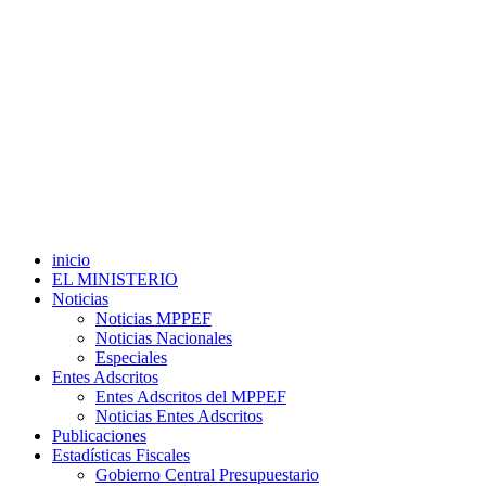
inicio
EL MINISTERIO
Noticias
Noticias MPPEF
Noticias Nacionales
Especiales
Entes Adscritos
Entes Adscritos del MPPEF
Noticias Entes Adscritos
Publicaciones
Estadísticas Fiscales
Gobierno Central Presupuestario