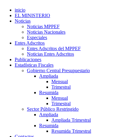
inicio
EL MINISTERIO
Noticias
Noticias MPPEF
Noticias Nacionales
Especiales
Entes Adscritos
Entes Adscritos del MPPEF
Noticias Entes Adscritos
Publicaciones
Estadísticas Fiscales
Gobierno Central Presupuestario
Ampliada
Mensual
Trimestral
Resumida
Mensual
Trimestral
Sector Público Restringido
Ampliada
Ampliada Trimestral
Resumida
Resumida Trimestral
Contactos