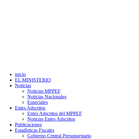
inicio
EL MINISTERIO
Noticias
Noticias MPPEF
Noticias Nacionales
Especiales
Entes Adscritos
Entes Adscritos del MPPEF
Noticias Entes Adscritos
Publicaciones
Estadísticas Fiscales
Gobierno Central Presupuestario